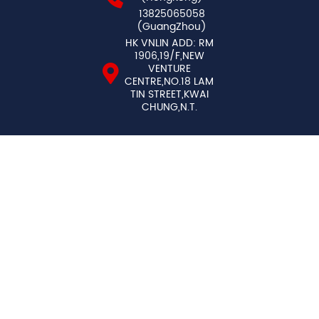
13825065058
(GuangZhou)
HK VNLIN ADD: RM
1906,19/F,NEW
VENTURE
CENTRE,NO.18 LAM
TIN STREET,KWAI
CHUNG,N.T.