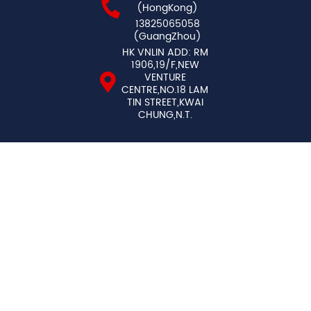
(HongKong)
13825065058
(GuangZhou)
HK VNLIN ADD: RM
1906,19/F,NEW
VENTURE
CENTRE,NO.18 LAM
TIN STREET,KWAI
CHUNG,N.T.