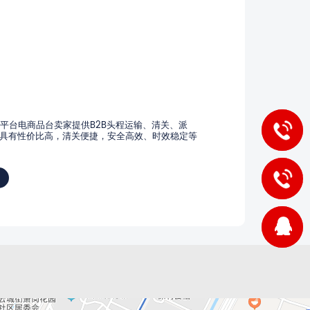
三方平台电商品台卖家提供B2B头程运输、清关、派
GuzngZh
具有性价比高，清关便捷，安全高效、时效稳定等
HongKon
5538478
1404015